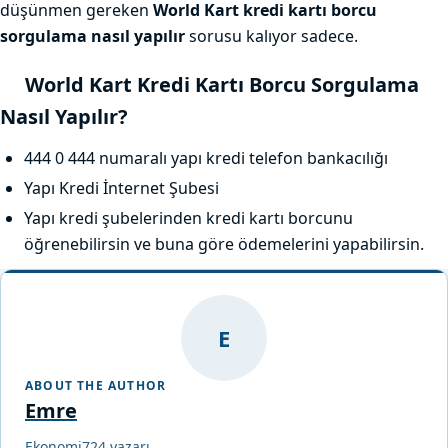
düşünmen gereken
World Kart kredi kartı borcu
sorgulama nasıl yapılır
sorusu kalıyor sadece.
World Kart Kredi Kartı Borcu Sorgulama
Nasıl Yapılır?
444 0 444 numaralı yapı kredi telefon bankacılığı
Yapı Kredi İnternet Şubesi
Yapı kredi şubelerinden kredi kartı borcunu
öğrenebilirsin ve buna göre ödemelerini yapabilirsin.
E
ABOUT THE AUTHOR
Emre
Ekonomi724 yazarı