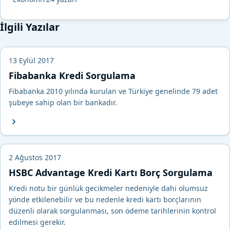
İlgili Yazılar
13 Eylül 2017
Fibabanka Kredi Sorgulama
Fibabanka 2010 yılında kurulan ve Türkiye genelinde 79 adet
şubeye sahip olan bir bankadır.
2 Ağustos 2017
HSBC Advantage Kredi Kartı Borç Sorgulama
Kredi notu bir günlük gecikmeler nedeniyle dahi olumsuz
yönde etkilenebilir ve bu nedenle kredi kartı borçlarının
düzenli olarak sorgulanması, son ödeme tarihlerinin kontrol
edilmesi gerekir.