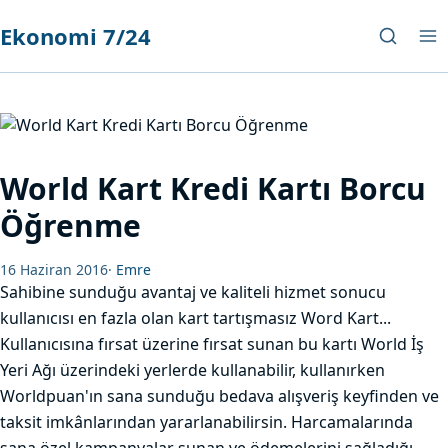
Ekonomi 7/24
World Kart Kredi Kartı Borcu
Öğrenme
16 Haziran 2016
·
Emre
Sahibine sunduğu avantaj ve kaliteli hizmet sonucu
kullanıcısı en fazla olan kart tartışmasız Word Kart...
Kullanıcısına fırsat üzerine fırsat sunan bu kartı World İş
Yeri Ağı üzerindeki yerlerde kullanabilir, kullanırken
Worldpuan'ın sana sunduğu bedava alışveriş keyfinden ve
taksit imkânlarından yararlanabilirsin. Harcamalarında