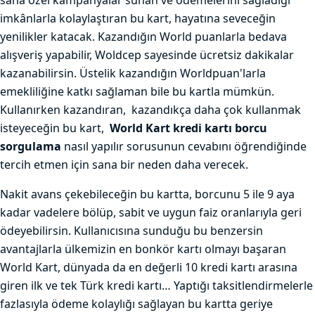
sana özel kampanyalar sunan ve ödemelerini sağladığı
imkânlarla kolaylaştıran bu kart, hayatına seveceğin
yenilikler katacak. Kazandığın World puanlarla bedava
alışveriş yapabilir, Woldcep sayesinde ücretsiz dakikalar
kazanabilirsin. Üstelik kazandığın Worldpuan'larla
emekliliğine katkı sağlaman bile bu kartla mümkün.
Kullanırken kazandıran, kazandıkça daha çok kullanmak
isteyeceğin bu kart,
World Kart kredi kartı borcu
sorgulama
nasıl yapılır sorusunun cevabını öğrendiğinde
tercih etmen için sana bir neden daha verecek.
Nakit avans çekebileceğin bu kartta, borcunu 5 ile 9 aya
kadar vadelere bölüp, sabit ve uygun faiz oranlarıyla geri
ödeyebilirsin. Kullanıcısına sunduğu bu benzersin
avantajlarla ülkemizin en bonkör kartı olmayı başaran
World Kart, dünyada da en değerli 10 kredi kartı arasına
giren ilk ve tek Türk kredi kartı… Yaptığı taksitlendirmelerle
fazlasıyla ödeme kolaylığı sağlayan bu kartta geriye