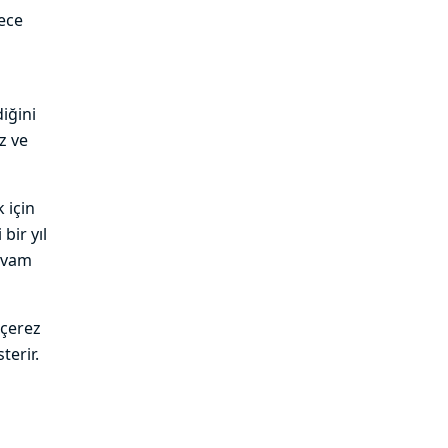
lece
iğini
z ve
 için
bir yıl
devam
 çerez
terir.