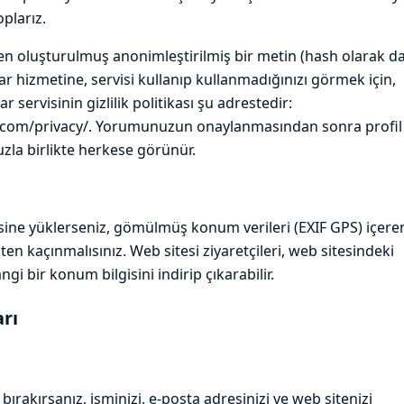
oplarız.
en oluşturulmuş anonimleştirilmiş bir metin (hash olarak d
tar hizmetine, servisi kullanıp kullanmadığınızı görmek için,
ar servisinin gizlilik politikası şu adrestedir:
c.com/privacy/. Yorumunuzun onaylanmasından sonra profil
la birlikte herkese görünür.
esine yüklerseniz, gömülmüş konum verileri (EXIF GPS) içere
en kaçınmalısınız. Web sitesi ziyaretçileri, web sitesindeki
gi bir konum bilgisini indirip çıkarabilir.
arı
bırakırsanız, isminizi, e-posta adresinizi ve web sitenizi