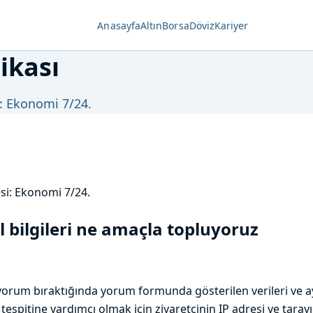
Anasayfa
Altın
Borsa
Döviz
Kariyer
tikası
i: Ekonomi 7/24.
si: Ekonomi 7/24.
l bilgileri ne amaçla topluyoruz
 yorum bıraktığında yorum formunda gösterilen verileri ve a
spitine yardımcı olmak için ziyaretçinin IP adresi ve tarayı