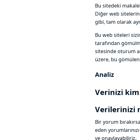
Bu sitedeki makalele
Diğer web sitelerin
gibi, tam olarak ayn
Bu web siteleri sizi
tarafından gömülmü
sitesinde oturum aç
üzere, bu gömülen iç
Analiz
Verinizi kim
Verilerinizi
Bir yorum bırakırsa
eden yorumlarınızı
ve onaylayabiliriz.