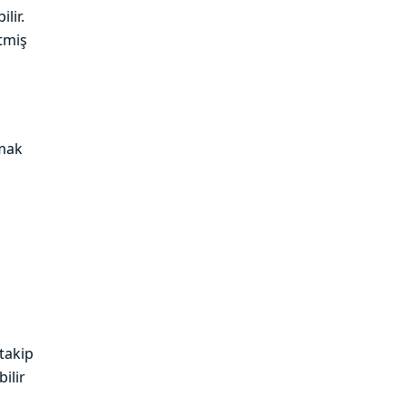
lir.
etmiş
lmak
 takip
ilir