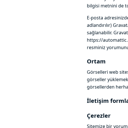
bilgisi metnini de t
E-posta adresinizd
adlandırılır) Grava
sağlanabilir. Gravat
https://automatti
resminiz yorumunuz
Ortam
Görselleri web sit
görseller yüklemekt
görsellerden herhan
İletişim forml
Çerezler
Sitemize bir yorum 