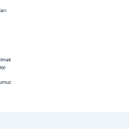
ları
 olmak
ayı
uğumuz