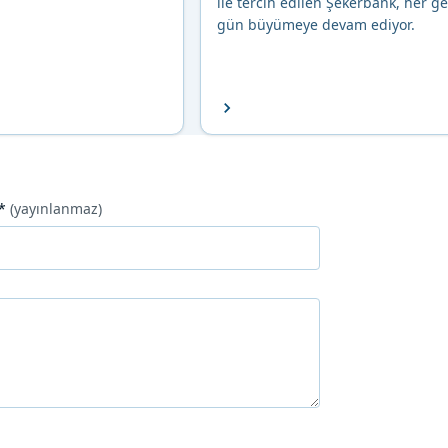
ile tercih edilen Şekerbank, her g
gün büyümeye devam ediyor.
*
(yayınlanmaz)