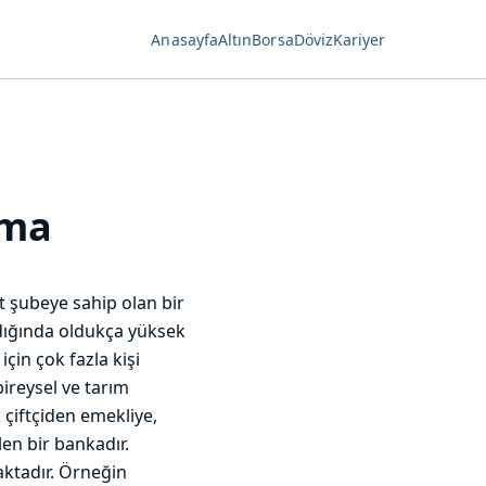
Anasayfa
Altın
Borsa
Döviz
Kariyer
ama
t şubeye sahip olan bir
ıldığında oldukça yüksek
çin çok fazla kişi
bireysel ve tarım
 çiftçiden emekliye,
en bir bankadır.
aktadır. Örneğin