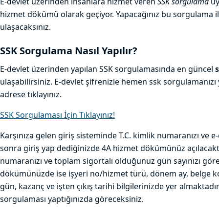
E-devlet üzerinden insanlara hizmet veren
SSK sorgulama
uy
hizmet dökümü olarak geçiyor. Yapacağınız bu sorgulama ile 
ulaşacaksınız.
SSK Sorgulama Nasıl Yapılır?
E-devlet üzerinden yapılan SSK sorgulamasında en güncel
ulaşabilirsiniz. E-devlet şifrenizle hemen ssk sorgulamanızı
adrese tıklayınız.
SSK Sorgulaması İçin Tıklayınız!
Karşınıza gelen giriş sisteminde T.C. kimlik numaranızı ve e-
sonra giriş yap dediğinizde 4A hizmet dökümünüz açılacaktır
numaranızı ve toplam sigortalı olduğunuz gün sayınızı gör
dökümünüzde ise işyeri no/hizmet türü, dönem ay, belge kodu
gün, kazanç ve işten çıkış tarihi bilgilerinizde yer almaktadı
sorgulaması yaptığınızda göreceksiniz.