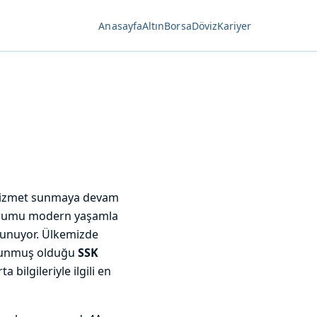
Anasayfa
Altın
Borsa
Döviz
Kariyer
 hizmet sunmaya devam
Kurumu modern yaşamla
 sunuyor. Ülkemizde
 sunmuş olduğu
SSK
 bilgileriyle ilgili en