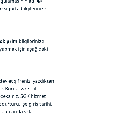
gulamasının adı 4A
sigorta bilgilerinize
ssk prim
bilgilerinize
 yapmak için aşağıdaki
devlet şifrenizi yazdıktan
. Burda ssk sicil
eceksiniz. SGK hizmet
/türü, işe giriş tarihi,
r bunlarıda ssk