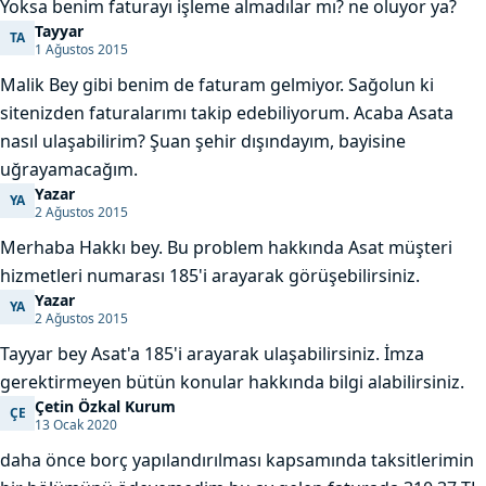
Yoksa benim faturayı işleme almadılar mı? ne oluyor ya?
Tayyar
TA
Tayyar
1 Ağustos 2015
Malik Bey gibi benim de faturam gelmiyor. Sağolun ki
sitenizden faturalarımı takip edebiliyorum. Acaba Asata
nasıl ulaşabilirim? Şuan şehir dışındayım, bayisine
uğrayamacağım.
Yazar
YA
Yazar
2 Ağustos 2015
Merhaba Hakkı bey. Bu problem hakkında Asat müşteri
hizmetleri numarası 185'i arayarak görüşebilirsiniz.
Yazar
YA
Yazar
2 Ağustos 2015
Tayyar bey Asat'a 185'i arayarak ulaşabilirsiniz. İmza
gerektirmeyen bütün konular hakkında bilgi alabilirsiniz.
Çetin Özkal Kurum
ÇE
Çetin Özkal Kurum
13 Ocak 2020
daha önce borç yapılandırılması kapsamında taksitlerimin