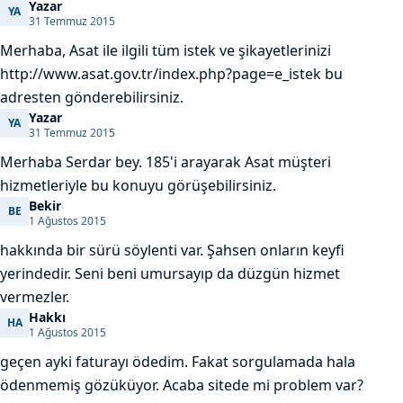
Yazar
YA
Yazar
31 Temmuz 2015
Merhaba, Asat ile ilgili tüm istek ve şikayetlerinizi
http://www.asat.gov.tr/index.php?page=e_istek bu
adresten gönderebilirsiniz.
Yazar
YA
Yazar
31 Temmuz 2015
Merhaba Serdar bey. 185'i arayarak Asat müşteri
hizmetleriyle bu konuyu görüşebilirsiniz.
Bekir
BE
Bekir
1 Ağustos 2015
hakkında bir sürü söylenti var. Şahsen onların keyfi
yerindedir. Seni beni umursayıp da düzgün hizmet
vermezler.
Hakkı
HA
Hakkı
1 Ağustos 2015
geçen ayki faturayı ödedim. Fakat sorgulamada hala
ödenmemiş gözüküyor. Acaba sitede mi problem var?