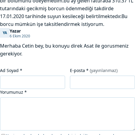
bir bölümünü ödeyemedim.bu ay gelen faturada 310.37 TL
tutarındaki gecikmiş borcun ödenmediği takdirde
17.01.2020 tarihinde suyun kesileceği belirtilmektedır.Bu
borcu mümkün işe taksitlendirmek istiyorum.
Yazar
YA
Yazar
6 Ekim 2020
Merhaba Cetin bey, bu konuyu direk Asat ile gorusmeniz
gerekiyor.
Ad Soyad
*
E-posta
*
(yayınlanmaz)
Yorumunuz
*