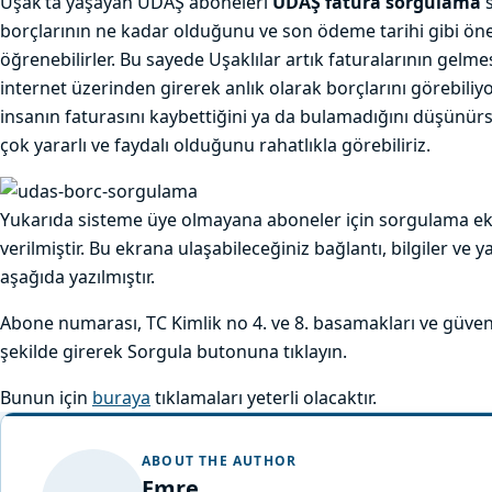
Uşak’ta yaşayan UDAŞ aboneleri
UDAŞ fatura sorgulama
s
borçlarının ne kadar olduğunu ve son ödeme tarihi gibi önem
öğrenebilirler. Bu sayede Uşaklılar artık faturalarının gelm
internet üzerinden girerek anlık olarak borçlarını görebiliy
insanın faturasını kaybettiğini ya da bulamadığını düşünür
çok yararlı ve faydalı olduğunu rahatlıkla görebiliriz.
Yukarıda sisteme üye olmayana aboneler için sorgulama ekr
verilmiştir. Bu ekrana ulaşabileceğiniz bağlantı, bilgiler ve
aşağıda yazılmıştır.
Abone numarası, TC Kimlik no 4. ve 8. basamakları ve güve
şekilde girerek Sorgula butonuna tıklayın.
Bunun için
buraya
tıklamaları yeterli olacaktır.
ABOUT THE AUTHOR
Emre