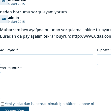
MU
muharrem
8 Mart 2015
neden borcumu sorgulayamıyorum
admin
AD
admin
9 Mart 2015
Muharrem bey aşağıda bulunan sorgulama linkine tıklayarak
Buradan da paylaşalım tekrar buyrun; http://www.udas.c
Ad Soyad
*
E-posta
Yorumunuz
*
Yeni yazılardan haberdar olmak için bültene abone ol