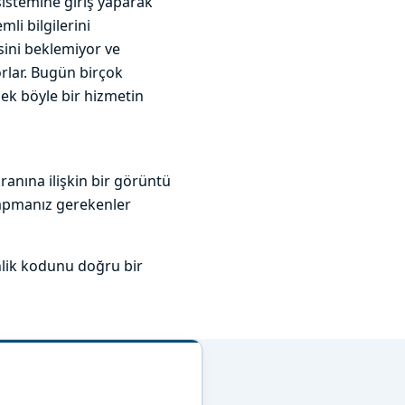
istemine giriş yaparak
li bilgilerini
esini beklemiyor ve
orlar. Bugün birçok
sek böyle bir hizmetin
anına ilişkin bir görüntü
 yapmanız gerekenler
nlik kodunu doğru bir