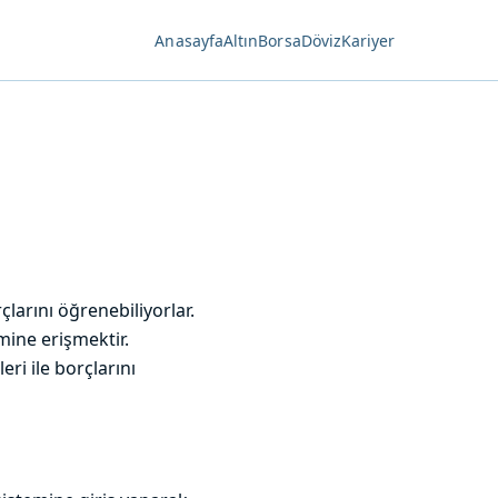
Anasayfa
Altın
Borsa
Döviz
Kariyer
larını öğrenebiliyorlar.
mine erişmektir.
eri ile borçlarını