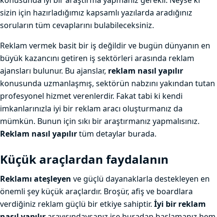
konusunda iyi bir araştırma yapmanız gerekir. Neyse ki
sizin için hazırladığımız kapsamlı yazılarda aradığınız
soruların tüm cevaplarını bulabileceksiniz.
Reklam vermek basit bir iş değildir ve bugün dünyanın en
büyük kazancını getiren iş sektörleri arasında reklam
ajansları bulunur. Bu ajanslar,
reklam nasıl yapılır
konusunda uzmanlaşmış, sektörün nabzını yakından tutan
profesyonel hizmet verenlerdir. Fakat tabi ki kendi
imkanlarınızla iyi bir reklam aracı oluşturmanız da
mümkün. Bunun için sıkı bir araştırmanız yapmalısınız.
Reklam nasıl yapılır
tüm detaylar burada.
Küçük araçlardan faydalanın
Reklamı ateşleyen
ve güçlü dayanaklarla destekleyen en
önemli şey küçük araçlardır. Broşür, afiş ve boardlara
verdiğiniz reklam güçlü bir etkiye sahiptir.
İyi bir reklam
nasıl yapılır
arayışındaysanız işe buradan başlamanız hem