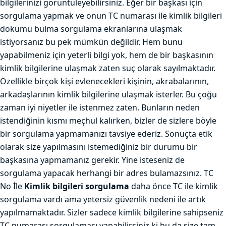
bilgilerinizi görüntüleyebilirsiniz. Eğer bir başkası için
sorgulama yapmak ve onun TC numarası ile kimlik bilgileri
dökümü bulma sorgulama ekranlarına ulaşmak
istiyorsanız bu pek mümkün değildir. Hem bunu
yapabilmeniz için yeterli bilgi yok, hem de bir başkasının
kimlik bilgilerine ulaşmak zaten suç olarak sayılmaktadır.
Özellikle birçok kişi evlenecekleri kişinin, akrabalarının,
arkadaşlarının kimlik bilgilerine ulaşmak isterler. Bu çoğu
zaman iyi niyetler ile istenmez zaten. Bunların neden
istendiğinin kısmı meçhul kalırken, bizler de sizlere böyle
bir sorgulama yapmamanızı tavsiye ederiz. Sonuçta etik
olarak size yapılmasını istemediğiniz bir durumu bir
başkasına yapmamanız gerekir. Yine isteseniz de
sorgulama yapacak herhangi bir adres bulamazsınız. TC
No İle
Kimlik bilgileri sorgulama
daha önce TC ile kimlik
sorgulama vardı ama yetersiz güvenlik nedeni ile artık
yapılmamaktadır. Sizler sadece kimlik bilgilerine sahipseniz
TC numarası sorgulaması yapabilirsiniz ki bu da size tam