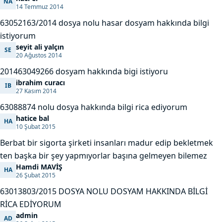
NA
naci er
14 Temmuz 2014
63052163/2014 dosya nolu hasar dosyam hakkında bilgi
istiyorum
seyit ali yalçın
SE
seyit ali yalçın
20 Ağustos 2014
201463049266 dosyam hakkında bigi istiyoru
ibrahim curacı
IB
ibrahim curacı
27 Kasım 2014
63088874 nolu dosya hakkında bilgi rica ediyorum
hatice bal
HA
hatice bal
10 Şubat 2015
Berbat bir sigorta şirketi insanları madur edip bekletmek
ten başka bir şey yapmıyorlar başına gelmeyen bilemez
Hamdi MAVİŞ
HA
Hamdi MAVİŞ
26 Şubat 2015
63013803/2015 DOSYA NOLU DOSYAM HAKKINDA BİLGİ
RİCA EDİYORUM
admin
AD
admin