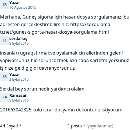
Yazar
YA
Yazar
10 Ağustos 2015
Merhaba, Güneş sigorta için hasar dosya sorgulamanızı bu
adresten gerçekleştirebilirsiniz. https://sorgulama-
tr.net/gunes-sigorta-hasar-dosya-sorgulama.html
serdalkış
SE
serdalkış
3 Eylül 2015
insanları ugraqstırmakve oyalamakicin ellerinden geleni
yapiyorsunuz hic soruncozmek icin caba sarfetmiyorsunuz
işinize geldigigidi davranyorsunuz
Yazar
YA
Yazar
3 Eylül 2015
Serdal bey sorun nedir yardımcı olalım.
Ramazan
RA
Ramazan
8 Eylül 2016
201663042325 kolu ısrar dosyamn dekontunu istiyorum
Ad Soyad
*
E-posta
*
(yayınlanmaz)