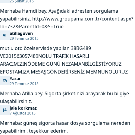
26 Şubat 2015
Merhaba Hamdi bey, Aşağıdaki adresten sorgulama
yapabilirsiniz. http://www.groupama.com.tr/content.aspx?
Id=732&ParentId=0&S=True
atillagüven
AT
atillagüven
29 Temmuz 2015
mutlu oto özelservisde yapılan 38BG489
VE201563057489NOLU TRAFİK HASARLI
ARACIMIZINÖDEME GÜNÜ NEZAMANBİLGİİSTİYORUZ
EPOSTAMIZA MESAŞGÖNDERİRSENİZ MEMNUNOLURUZ
Yazar
YA
Yazar
29 Temmuz 2015
Merhaba Atilla bey. Sigorta şirketinizi arayarak bu bilgiye
ulaşabilirsiniz.
jale korkmaz
JA
jale korkmaz
7 Ağustos 2015
Merhaba; güneş sigorta hasar dosya sorgulama nereden
yapabilirim . teşekkür ederim.