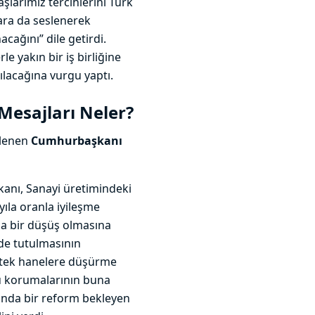
larımız tercihlerini Türk
ara da seslenerek
cağını” dile getirdi.
e yakın bir iş birliğine
lacağına vurgu yaptı.
esajları Neler?
lenen
Cumhurbaşkanı
anı, Sanayi üretimindeki
ıla oranla iyileşme
da bir düşüş olmasına
nde tutulmasının
nu tek hanelere düşürme
ü korumalarının buna
arında bir reform bekleyen