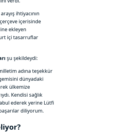
ni verdi.
arayış ihtiyacının
çerçeve içerisinde
rine ekleyen
 içi tasarruflar
arı
şu şekildeydi:
milletim adına teşekkür
 gemisini dünyadaki
erek ülkemize
ydı. Kendisi sağlık
kabul ederek yerine Lütfi
başarılar diliyorum.
liyor?