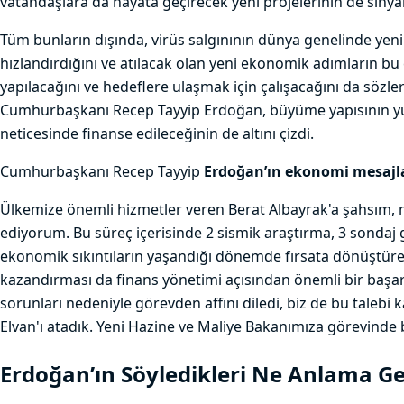
vatandaşlara da hayata geçirecek yeni projelerinin de sinyali
Tüm bunların dışında, virüs salgınının dünya genelinde yeni 
hızlandırdığını ve atılacak olan yeni ekonomik adımların bu 
yapılacağını ve hedeflere ulaşmak için çalışacağını da sözle
Cumhurbaşkanı Recep Tayyip Erdoğan, büyüme yapısının yurt
neticesinde finanse edileceğinin de altını çizdi.
Cumhurbaşkanı Recep Tayyip
Erdoğan’ın ekonomi mesajl
Ülkemize önemli hizmetler veren Berat Albayrak'a şahsım, 
ediyorum. Bu süreç içerisinde 2 sismik araştırma, 3 sondaj
ekonomik sıkıntıların yaşandığı dönemde fırsata dönüştür
kazandırması da finans yönetimi açısından önemli bir başarı
sorunları nedeniyle görevden affını diledi, biz de bu talebi 
Elvan'ı atadık. Yeni Hazine ve Maliye Bakanımıza görevinde 
Erdoğan’ın Söyledikleri Ne Anlama Ge