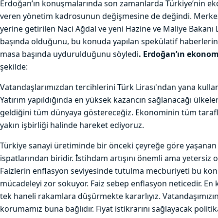
Erdoğan’ın konuşmalarında son zamanlarda Türkiye’nin eko
veren yönetim kadrosunun değişmesine de değindi. Merke
yerine getirilen Naci Ağdal ve yeni Hazine ve Maliye Bakanı L
başında olduğunu, bu konuda yapılan spekülatif haberlerin 
masa başında uydurulduğunu söyledi
. Erdoğan’ın ekonom
şekilde:
Vatandaşlarımızdan tercihlerini Türk Lirası'ndan yana kulla
Yatırım yapıldığında en yüksek kazancın sağlanacağı ülkeler
geldiğini tüm dünyaya göstereceğiz. Ekonominin tüm tarafla
yakın işbirliği halinde hareket ediyoruz.
Türkiye sanayi üretiminde bir önceki çeyreğe göre yaşanan
ispatlarından biridir. İstihdam artışını önemli ama yetersiz
Faizlerin enflasyon seviyesinde tutulma mecburiyeti bu ko
mücadeleyi zor sokuyor. Faiz sebep enflasyon neticedir. En
tek haneli rakamlara düşürmekte kararlıyız. Vatandaşımızı
korumamız buna bağlıdır. Fiyat istikrarını sağlayacak politi