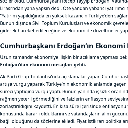
sözler oldu. Cumhurbaşkanı Recep Tayyip Erdoğan: Vatandaş
Lirası’ndan yana yapsın dedi. Öte yandan yabancı yatırımcıl
“Yatırım yapıldığında en yüksek kazancın Türkiye’den sağlana
Bunun dışında Sivil Toplum Kuruluşları ve ekonomik çevrelerl
giderek hareket edileceğine ve ekonomide düzeltmeler yapı
Cumhurbaşkanı Erdoğan’ın Ekonomi M
Uzun zamandır ekonomiye ilişkin bir açıklama yapması bek
Erdoğan’dan ekonomi mesajları geldi.
Ak Parti Grup Toplantısı’nda açıklamalar yapan Cumhurbaşk
artışa vurgu yaparak Türkiye’nin ekonomik anlamda geçen y
süreci yaptığına vurgu yaptı. Bunun yanında işsizlik oranın
rağmen yeterli görmediğini ve faizlerin enflasyon seviyesi
zorlaştırıldığını kaydetti. En kısa süre içerisinde enflasyo
konusunda kararlı olduklarını ve vatandaşların alım gücün
bağlı olduğunu da sözlerine ekledi. Fiyat istikrarı politikal