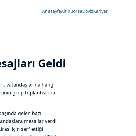
Anasayfa
Altın
Borsa
Döviz
Kariyer
ajları Geldi
rk vatandaşlarına hangi
sinin grup toplantısında
aşında gelen bazı
andaşlara mesajlar verdi.
ası için sarf ettiği