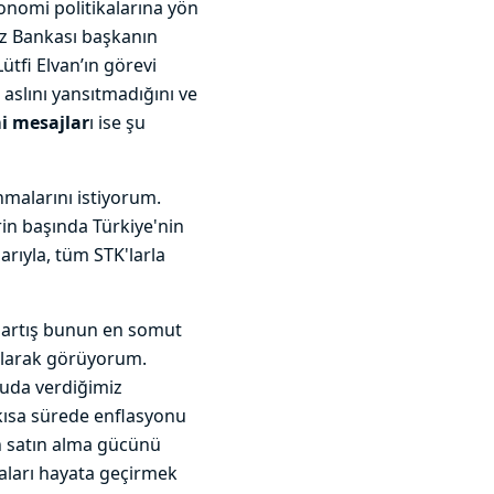
nomi politikalarına yön
z Bankası başkanın
ütfi Elvan’ın görevi
aslını yansıtmadığını ve
i mesajlar
ı ise şu
nmalarını istiyorum.
in başında Türkiye'nin
rıyla, tüm STK'larla
 artış bunun en somut
 olarak görüyorum.
nuda verdiğimiz
 kısa sürede enflasyonu
n satın alma gücünü
kaları hayata geçirmek