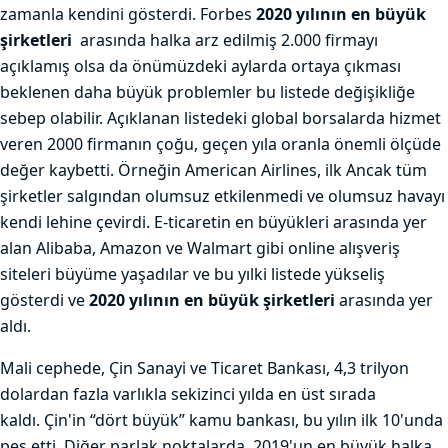
zamanla kendini gösterdi. Forbes
2020 yılının en büyük
şirketleri
arasında halka arz edilmiş 2.000 firmayı
açıklamış olsa da önümüzdeki aylarda ortaya çıkması
beklenen daha büyük problemler bu listede değişikliğe
sebep olabilir. Açıklanan listedeki global borsalarda hizmet
veren 2000 firmanın çoğu, geçen yıla oranla önemli ölçüde
değer kaybetti. Örneğin American Airlines, ilk Ancak tüm
şirketler salgından olumsuz etkilenmedi ve olumsuz havayı
kendi lehine çevirdi. E-ticaretin en büyükleri arasında yer
alan Alibaba, Amazon ve Walmart gibi online alışveriş
siteleri büyüme yaşadılar ve bu yılki listede yükseliş
gösterdi ve
2020 yılının en büyük şirketleri
arasında yer
aldı.
Mali cephede, Çin Sanayi ve Ticaret Bankası, 4,3 trilyon
dolardan fazla varlıkla sekizinci yılda en üst sırada
kaldı. Çin'in “dört büyük” kamu bankası, bu yılın ilk 10'unda
pes etti. Diğer parlak noktalarda, 2019'un en büyük halka